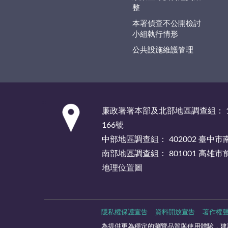
整
本署偵查不公開檢討
小組執行情形
公共設施維護管理
:::
廉政署署本部及北部地區調查組： 1
166號
中部地區調查組： 402002 臺中
南部地區調查組： 801001 高雄
地理位置圖
隱私權保護宣告
資料開放宣告
著作權
為提供更為穩定的瀏覽品質與使用體驗，建議