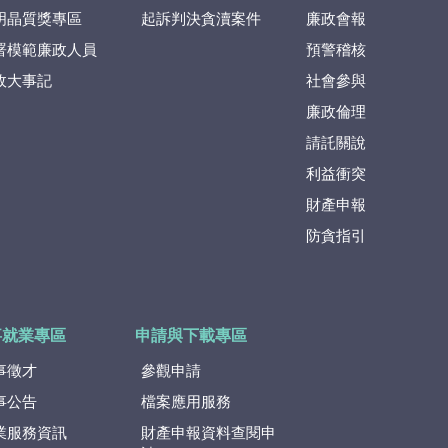
明晶質獎專區
起訴判決貪瀆案件
廉政會報
署模範廉政人員
預警稽核
政大事記
社會參與
廉政倫理
請託關說
利益衝突
財產申報
防貪指引
事就業專區
申請與下載專區
事徵才
參觀申請
事公告
檔案應用服務
業服務資訊
財產申報資料查閱申