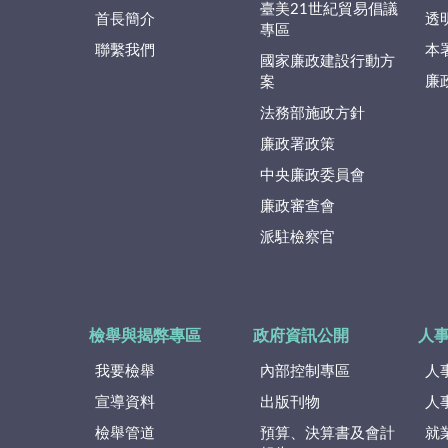
臺美21世紀貿易倡議
首長簡介
透
專區
聯繫我們
本
國家廉政建設行動方
廉
案
法務部施政方針
廉政署政策
中央廉政委員會
廉政審查會
派駐檢察官
檢舉與揭弊專區
政府資訊公開
人
我要檢舉
內部控制專區
人
宣導資料
出版刊物
人
檢舉管道
預算、決算書及會計
就