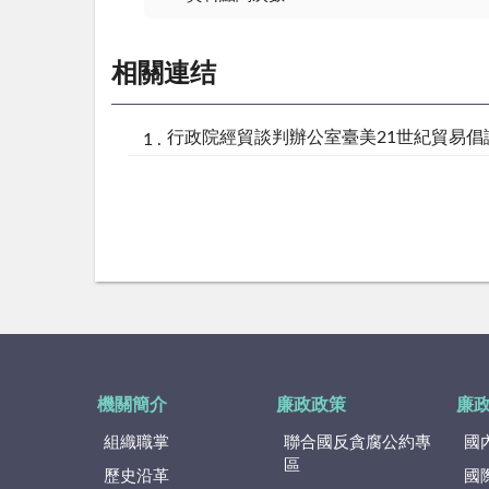
相關連结
行政院經貿談判辦公室臺美21世紀貿易倡
機關簡介
廉政政策
廉
組織職掌
聯合國反貪腐公約專
國
區
歷史沿革
國