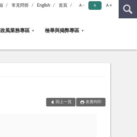
箱
常見問答
English
首頁
Ａ-
Ａ
Ａ+
辦政風業務專區
檢舉與揭弊專區
回上一頁
友善列印