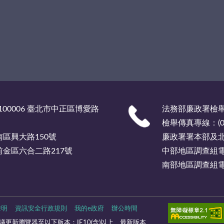
00006 臺北市中正區博愛路
法務部廉政署檢舉服
檢舉傳真專線：(02)
市南區興大路150號
廉政署署本部及北部
市前金區六合二路217號
中部地區調查組電話總
南部地區調查組電話總
聲明
資訊安全行政規則
我的e政府
辦公時間
更新瀏覽器至以下版本：IE10(含)以上、最新版本