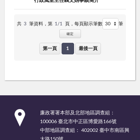
行政風室主任聶文娟事績簡介
共
3
筆資料，第
1/1
頁，
每頁顯示筆數
筆
確定
第一頁
1
最後一頁
:::
廉政署署本部及北部地區調查組：
100006 臺北市中正區博愛路166號
中部地區調查組： 402002 臺中市南區興
大路150號