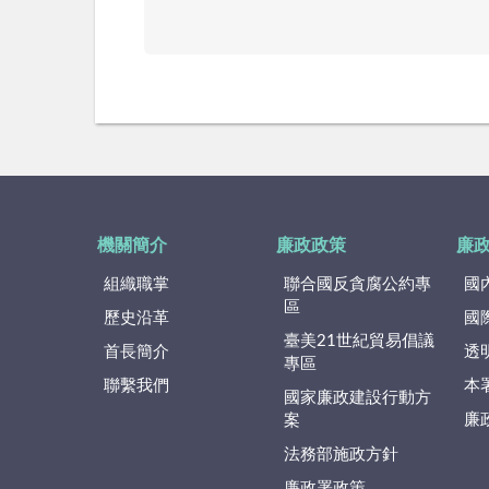
機關簡介
廉政政策
廉
組織職掌
聯合國反貪腐公約專
國
區
歷史沿革
國
臺美21世紀貿易倡議
首長簡介
透
專區
聯繫我們
本
國家廉政建設行動方
廉
案
法務部施政方針
廉政署政策