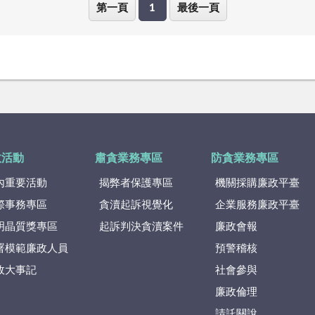
第一頁
1
最後一頁
政活動
肅貪業務專區
防貪業務專區
內重要活動
揭弊者保護專區
機關採購廉政平臺
際事務專區
貪瀆起訴視覺化
企業服務廉政平臺
明晶質獎專區
起訴判決貪瀆案件
廉政會報
署模範廉政人員
預警稽核
政大事記
社會參與
廉政倫理
請託關說