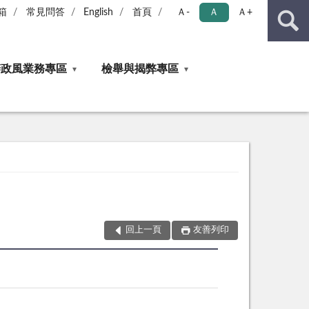
箱
常見問答
English
首頁
Ａ-
Ａ
Ａ+
辦政風業務專區
檢舉與揭弊專區
回上一頁
友善列印