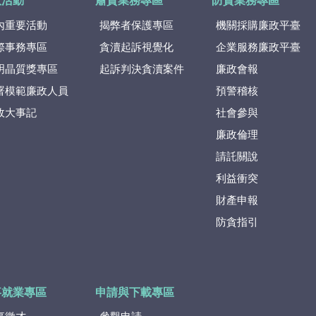
政活動
肅貪業務專區
防貪業務專區
內重要活動
揭弊者保護專區
機關採購廉政平臺
際事務專區
貪瀆起訴視覺化
企業服務廉政平臺
明晶質獎專區
起訴判決貪瀆案件
廉政會報
署模範廉政人員
預警稽核
政大事記
社會參與
廉政倫理
請託關說
利益衝突
財產申報
防貪指引
事就業專區
申請與下載專區