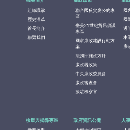
機關簡介
廉政政策
廉
組織職掌
聯合國反貪腐公約專
國
區
歷史沿革
國
臺美21世紀貿易倡議
首長簡介
透
專區
聯繫我們
本
國家廉政建設行動方
廉
案
法務部施政方針
廉政署政策
中央廉政委員會
廉政審查會
派駐檢察官
檢舉與揭弊專區
政府資訊公開
人