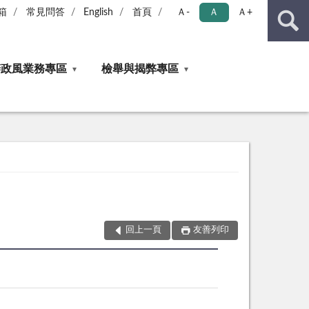
箱
常見問答
English
首頁
Ａ-
Ａ
Ａ+
辦政風業務專區
檢舉與揭弊專區
回上一頁
友善列印