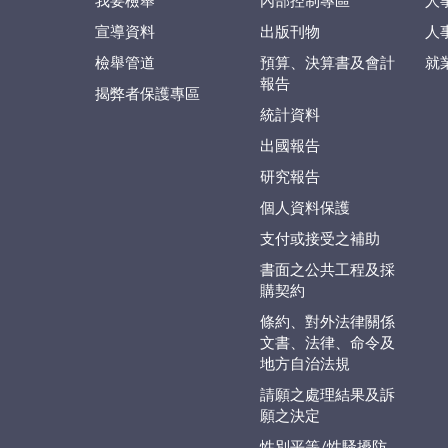
我要檢舉
內部控制專區
人
宣導資料
出版刊物
人
檢舉管道
預算、決算書及會計
就
報告
揭弊者保護專區
統計資料
出國報告
研究報告
個人資料保護
支付或接受之補助
書面之公共工程及採
購契約
條約、對外法律關係
文書、法律、命令及
地方自治法規
請願之處理結果及訴
願之決定
性別平等/性騷擾防