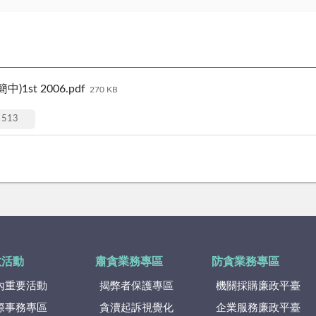
st 2006.pdf
270 KB
513
政活動
肅貪業務專區
防貪業務專區
內重要活動
揭弊者保護專區
機關採購廉政平臺
際事務專區
貪瀆起訴視覺化
企業服務廉政平臺