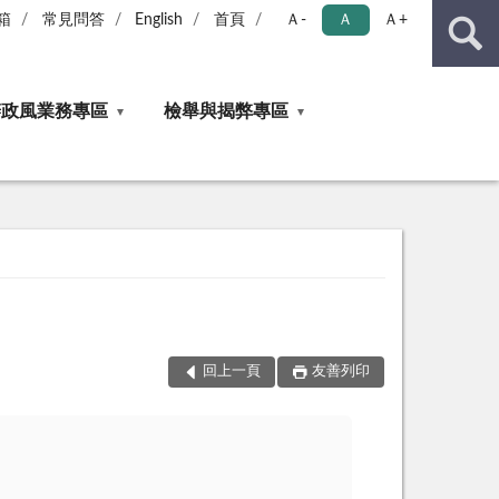
箱
常見問答
English
首頁
Ａ-
Ａ
Ａ+
辦政風業務專區
檢舉與揭弊專區
回上一頁
友善列印