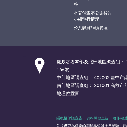
整
本署偵查不公開檢討
小組執行情形
公共設施維護管理
:::
廉政署署本部及北部地區調查組： 1
166號
中部地區調查組： 402002 臺中
南部地區調查組： 801001 高雄
地理位置圖
隱私權保護宣告
資料開放宣告
著作權
為提供更為穩定的瀏覽品質與使用體驗，建議