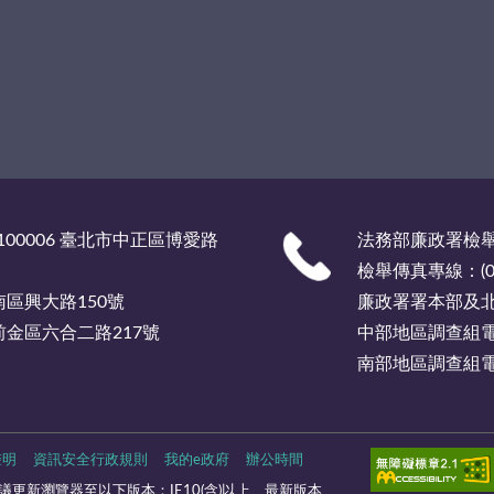
00006 臺北市中正區博愛路
法務部廉政署檢舉服
檢舉傳真專線：(02)
市南區興大路150號
廉政署署本部及北部
市前金區六合二路217號
中部地區調查組電話總
南部地區調查組電話總
聲明
資訊安全行政規則
我的e政府
辦公時間
更新瀏覽器至以下版本：IE10(含)以上、最新版本