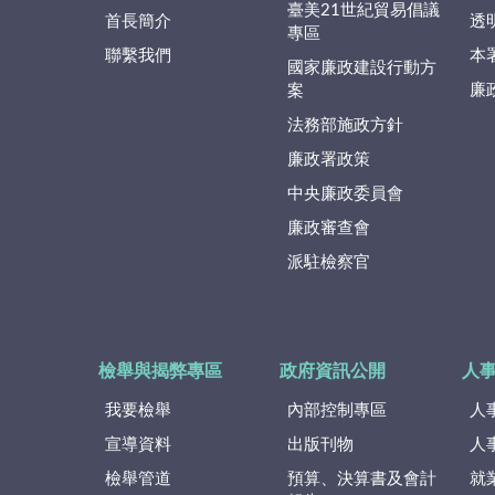
臺美21世紀貿易倡議
首長簡介
透
專區
聯繫我們
本
國家廉政建設行動方
廉
案
法務部施政方針
廉政署政策
中央廉政委員會
廉政審查會
派駐檢察官
檢舉與揭弊專區
政府資訊公開
人
我要檢舉
內部控制專區
人
宣導資料
出版刊物
人
檢舉管道
預算、決算書及會計
就