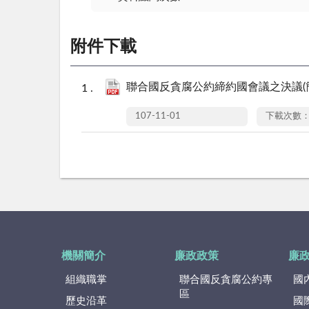
附件下載
聯合國反貪腐公約締約國會議之決議(簡中)1
107-11-01
下載次數：
機關簡介
廉政政策
廉
組織職掌
聯合國反貪腐公約專
國
區
歷史沿革
國