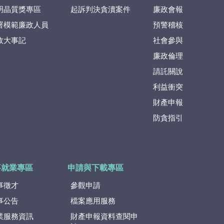
明晶質獎專區
起訴判決貪瀆案件
廉政會報
署模範廉政人員
預警稽核
政大事記
社會參與
廉政倫理
請託關說
利益衝突
財產申報
防貪指引
事就業專區
申請與下載專區
事徵才
參觀申請
事公告
檔案應用服務
業服務資訊
財產申報資料查閱申