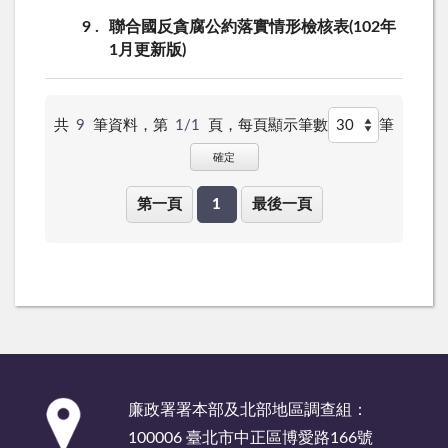
9
聯合國反貪腐公約落實情形檢核表(102年
1月更新版)
共
9
筆資料，第
1/1
頁，
每頁顯示筆數
筆
確定
第一頁
1
最後一頁
:::
廉政署署本部及北部地區調查組：
100006 臺北市中正區博愛路166號