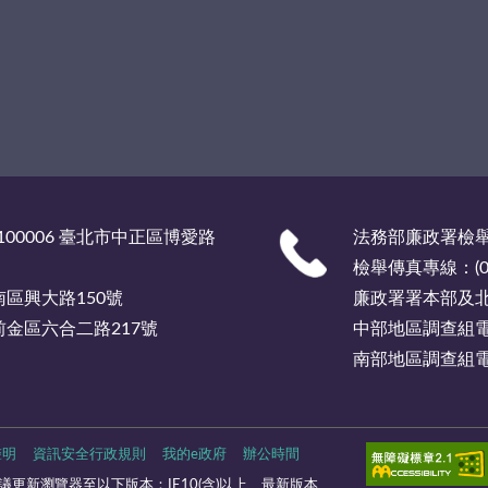
00006 臺北市中正區博愛路
法務部廉政署檢舉服
檢舉傳真專線：(02)
市南區興大路150號
廉政署署本部及北部
市前金區六合二路217號
中部地區調查組電話總
南部地區調查組電話總
聲明
資訊安全行政規則
我的e政府
辦公時間
更新瀏覽器至以下版本：IE10(含)以上、最新版本