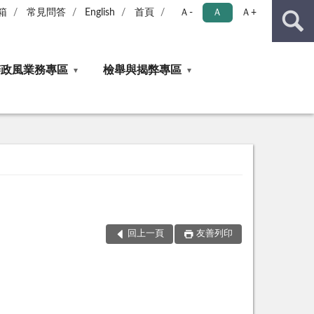
箱
常見問答
English
首頁
Ａ-
Ａ
Ａ+
辦政風業務專區
檢舉與揭弊專區
回上一頁
友善列印