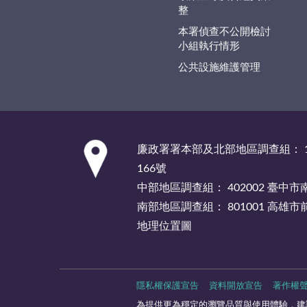
整
本署偵查不公開檢討
小組執行情形
公共設施維護管理
:::
廉政署署本部及北部地區調查組： 1
166號
中部地區調查組： 402002 臺中
南部地區調查組： 801001 高雄
地理位置圖
隱私權保護宣告
資料開放宣告
著作權
為提供更為穩定的瀏覽品質與使用體驗，建議