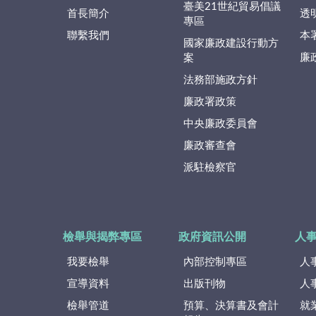
臺美21世紀貿易倡議
首長簡介
透
專區
聯繫我們
本
國家廉政建設行動方
廉
案
法務部施政方針
廉政署政策
中央廉政委員會
廉政審查會
派駐檢察官
檢舉與揭弊專區
政府資訊公開
人
我要檢舉
內部控制專區
人
宣導資料
出版刊物
人
檢舉管道
預算、決算書及會計
就