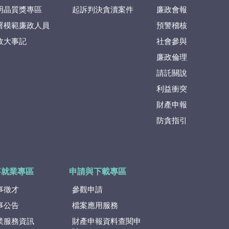
明晶質獎專區
起訴判決貪瀆案件
廉政會報
署模範廉政人員
預警稽核
政大事記
社會參與
廉政倫理
請託關說
利益衝突
財產申報
防貪指引
事就業專區
申請與下載專區
事徵才
參觀申請
事公告
檔案應用服務
業服務資訊
財產申報資料查閱申