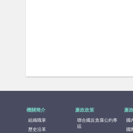
機關簡介
廉政政策
廉
組織職掌
聯合國反貪腐公約專
國
區
歷史沿革
國