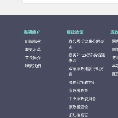
機關簡介
廉政政策
廉
組織職掌
聯合國反貪腐公約專
國
區
歷史沿革
國
臺美21世紀貿易倡議
首長簡介
透
專區
聯繫我們
本
國家廉政建設行動方
廉
案
法務部施政方針
廉政署政策
中央廉政委員會
廉政審查會
派駐檢察官