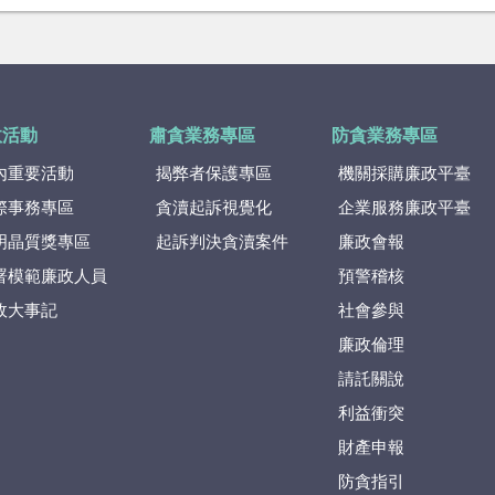
政活動
肅貪業務專區
防貪業務專區
內重要活動
揭弊者保護專區
機關採購廉政平臺
際事務專區
貪瀆起訴視覺化
企業服務廉政平臺
明晶質獎專區
起訴判決貪瀆案件
廉政會報
署模範廉政人員
預警稽核
政大事記
社會參與
廉政倫理
請託關說
利益衝突
財產申報
防貪指引