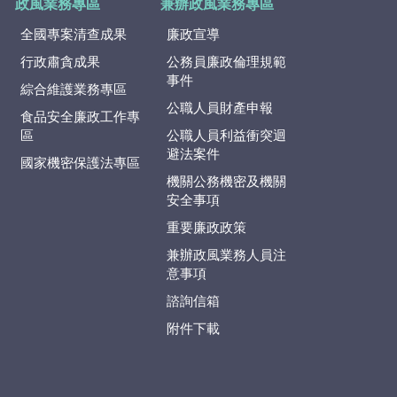
政風業務專區
兼辦政風業務專區
全國專案清查成果
廉政宣導
行政肅貪成果
公務員廉政倫理規範
事件
綜合維護業務專區
公職人員財產申報
食品安全廉政工作專
區
公職人員利益衝突迴
避法案件
國家機密保護法專區
機關公務機密及機關
安全事項
重要廉政政策
兼辦政風業務人員注
意事項
諮詢信箱
附件下載