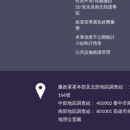
性別平等/性騷擾防
治/安全及衛生防護專
區
政策宣導廣告經費彙
整
本署偵查不公開檢討
小組執行情形
公共設施維護管理
:::
廉政署署本部及北部地區調查組： 1
166號
中部地區調查組： 402002 臺中
南部地區調查組： 801001 高雄
地理位置圖