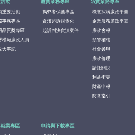
政活動
肅貪業務專區
防貪業務專區
內重要活動
揭弊者保護專區
機關採購廉政平臺
際事務專區
貪瀆起訴視覺化
企業服務廉政平臺
明晶質獎專區
起訴判決貪瀆案件
廉政會報
署模範廉政人員
預警稽核
政大事記
社會參與
廉政倫理
請託關說
利益衝突
財產申報
防貪指引
事就業專區
申請與下載專區