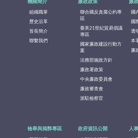
機關簡介
廉政政策
廉
組織職掌
聯合國反貪腐公約專
國
區
歷史沿革
國
臺美21世紀貿易倡議
首長簡介
透
專區
聯繫我們
本
國家廉政建設行動方
廉
案
法務部施政方針
廉政署政策
中央廉政委員會
廉政審查會
派駐檢察官
檢舉與揭弊專區
政府資訊公開
人