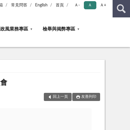
箱
常見問答
English
首頁
Ａ-
Ａ
Ａ+
辦政風業務專區
檢舉與揭弊專區
談會
回上一頁
友善列印