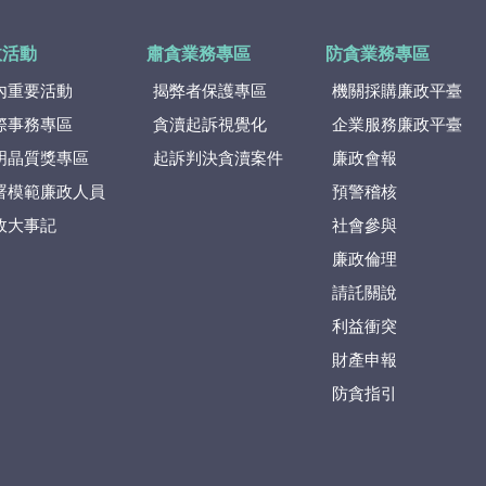
政活動
肅貪業務專區
防貪業務專區
內重要活動
揭弊者保護專區
機關採購廉政平臺
際事務專區
貪瀆起訴視覺化
企業服務廉政平臺
明晶質獎專區
起訴判決貪瀆案件
廉政會報
署模範廉政人員
預警稽核
政大事記
社會參與
廉政倫理
請託關說
利益衝突
財產申報
防貪指引