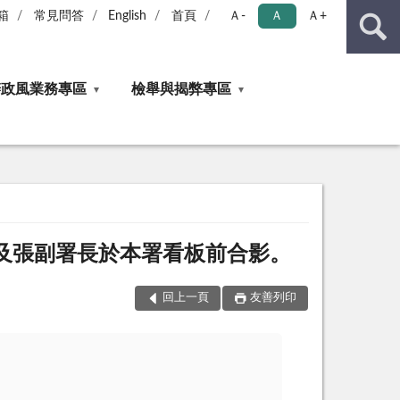
箱
常見問答
English
首頁
Ａ-
Ａ
Ａ+
辦政風業務專區
檢舉與揭弊專區
oh等3人及張副署長於本署看板前合影。
回上一頁
友善列印