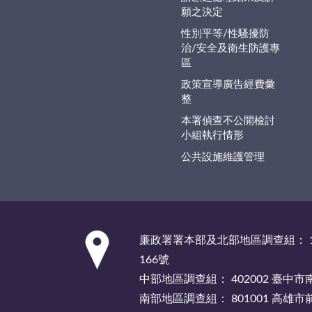
願之決定
性別平等/性騷擾防
治/安全及衛生防護專
區
政策宣導廣告經費彙
整
本署偵查不公開檢討
小組執行情形
公共設施維護管理
:::
廉政署署本部及北部地區調查組： 1
166號
中部地區調查組： 402002 臺中
南部地區調查組： 801001 高雄