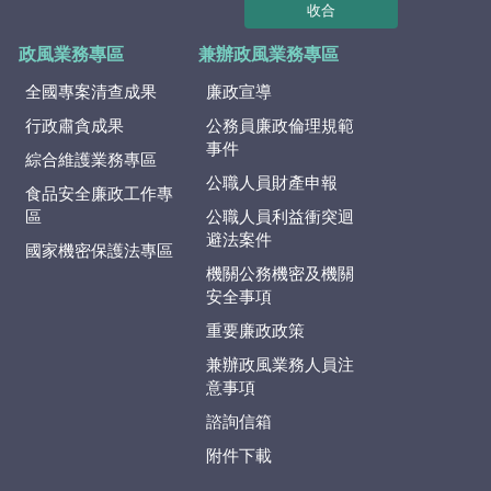
收合
政風業務專區
兼辦政風業務專區
全國專案清查成果
廉政宣導
行政肅貪成果
公務員廉政倫理規範
事件
綜合維護業務專區
公職人員財產申報
食品安全廉政工作專
區
公職人員利益衝突迴
避法案件
國家機密保護法專區
機關公務機密及機關
安全事項
重要廉政政策
兼辦政風業務人員注
意事項
諮詢信箱
附件下載