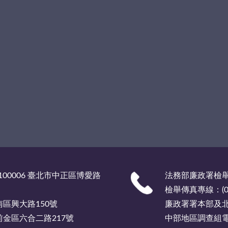
00006 臺北市中正區博愛路
法務部廉政署檢舉服
檢舉傳真專線：(02)
市南區興大路150號
廉政署署本部及北部
市前金區六合二路217號
中部地區調查組電話總