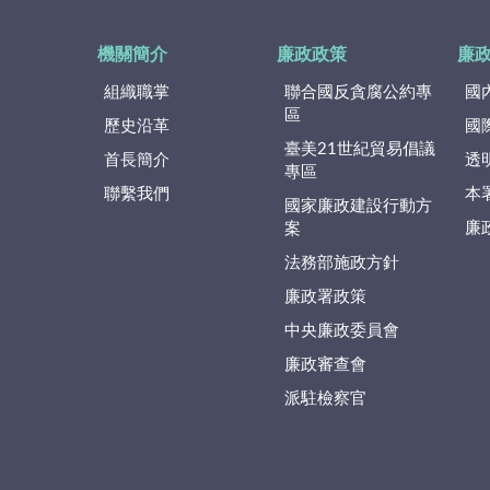
機關簡介
廉政政策
廉
組織職掌
聯合國反貪腐公約專
國
區
歷史沿革
國
臺美21世紀貿易倡議
首長簡介
透
專區
聯繫我們
本
國家廉政建設行動方
廉
案
法務部施政方針
廉政署政策
中央廉政委員會
廉政審查會
派駐檢察官