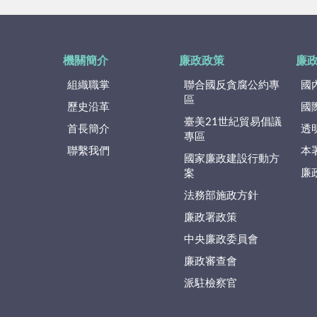
機關簡介
廉政政策
廉
組織職掌
聯合國反貪腐公約專
國
區
歷史沿革
國
臺美21世紀貿易倡議
首長簡介
透
專區
聯繫我們
本
國家廉政建設行動方
廉
案
法務部施政方針
廉政署政策
中央廉政委員會
廉政審查會
派駐檢察官