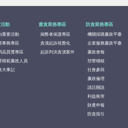
政活動
肅貪業務專區
防貪業務專區
內重要活動
揭弊者保護專區
機關採購廉政平臺
際事務專區
貪瀆起訴視覺化
企業服務廉政平臺
明晶質獎專區
起訴判決貪瀆案件
廉政會報
署模範廉政人員
預警稽核
政大事記
社會參與
廉政倫理
請託關說
利益衝突
財產申報
防貪指引