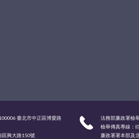
00006 臺北市中正區博愛路
法務部廉政署檢舉服
檢舉傳真專線：(02)
市南區興大路150號
廉政署署本部及北部