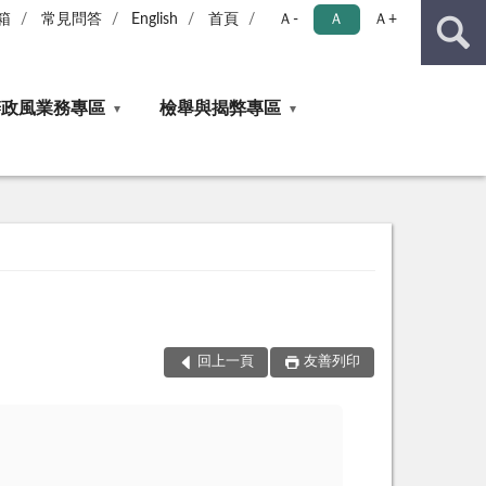
箱
常見問答
English
首頁
Ａ-
Ａ
Ａ+
辦政風業務專區
檢舉與揭弊專區
回上一頁
友善列印