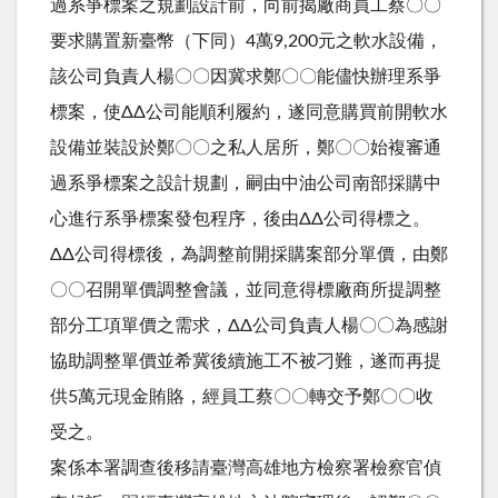
過系爭標案之規劃設計前，向前揭廠商員工蔡〇〇
要求購置新臺幣（下同）4萬9,200元之軟水設備，
該公司負責人楊〇〇因冀求鄭〇〇能儘快辦理系爭
標案，使ΔΔ公司能順利履約，遂同意購買前開軟水
設備並裝設於鄭〇〇之私人居所，鄭〇〇始複審通
過系爭標案之設計規劃，嗣由中油公司南部採購中
心進行系爭標案發包程序，後由ΔΔ公司得標之。
ΔΔ公司得標後，為調整前開採購案部分單價，由鄭
〇〇召開單價調整會議，並同意得標廠商所提調整
部分工項單價之需求，ΔΔ公司負責人楊〇〇為感謝
協助調整單價並希冀後續施工不被刁難，遂而再提
供5萬元現金賄賂，經員工蔡〇〇轉交予鄭〇〇收
受之。
案係本署調查後移請臺灣高雄地方檢察署檢察官偵