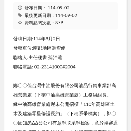
發布日期：
114-09-02
最後更新日期：114-09-02
資料點閱次數：879
發稿日期
:114
年
9
月
2
日
發稿單位
:
南部地區調查組
聯絡人
:
主任秘書 孫治遠
聯絡電話
: 02-23141000#2004
鄭〇〇係台灣中油股份有限公司油品行銷事業部高
雄營業處（下稱中油高雄營業處）工務組組長。
緣中油高雄營業處遲未公開招標「110年高雄區土
木及建築零星修護長約」（下稱系爭標案），鄭〇
〇因知悉ΔΔ公公司有意爭取系爭標案，竟於複審通