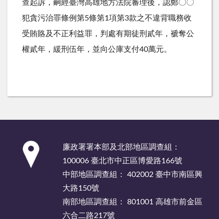
查起訴，嗣經臺灣高雄地方法院審理後，認鄭〇〇
犯貪污治罪條例第5條第1項第3款之不違背職務收
受賄賂及不正利益罪，判處有期徒刑貳年，褫奪公
權貳年，緩刑伍年，並向公庫支付40萬元。
:::
廉政署署本部及北部地區調查組：
100006 臺北市中正區博愛路166號
中部地區調查組： 402002 臺中市南區興
大路150號
南部地區調查組： 801001 高雄市前金區
六合二路217號