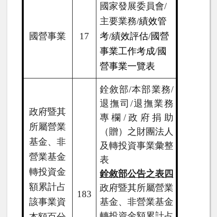
國家發展委員會
/
主要業務
/
績效管
國營事業
17
考
/
績效評估
/
國營
事業工作考成
/
國
營事業一覽表
銓敘部
/
本部業務
/
退撫司
/
退撫業務
政府暨其
專欄
/
政府捐助
所屬營業
（贈）之財團法人
基金、非
及轉投資事業彙整
營業基金
表
轉投資金
銓敘部公告之表四
額累計占
政府暨其所屬營業
183
該事業資
基金、非營業基金
轉投資金額累計占
本額百分