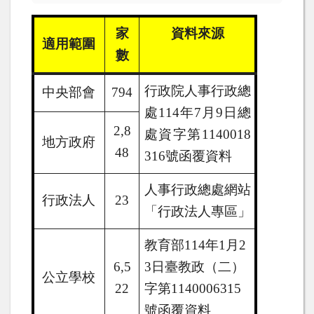
家
資料來源
適用範圍
數
行政院人事行政總
中央部會
794
處
114
年
7
月
9
日總
2,8
處資字第
1140018
地方政府
48
316
號函覆資料
人事行政總處網站
行政法人
23
「行政法人專區」
教育部
114
年
1
月
2
6,5
3
日臺教政（二）
公立學校
22
字第
1140006315
號函覆資料