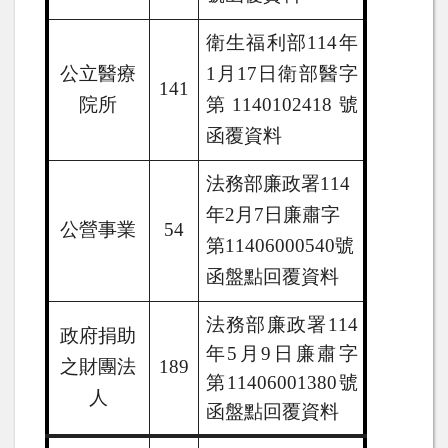
衛生福利部
114
年
公立醫療
1
月
17
日衛部醫字
141
院所
第
1140102418
號
函覆資料
法務部廉政署
114
年
2
月
7
日廉肅字
公營事業
54
第
11406000540
號
函盤點回覆資料
法務部廉政署
114
政府捐助
年
5
月
9
日廉肅字
之財團法
189
第
11406001380
號
人
函盤點回覆資料