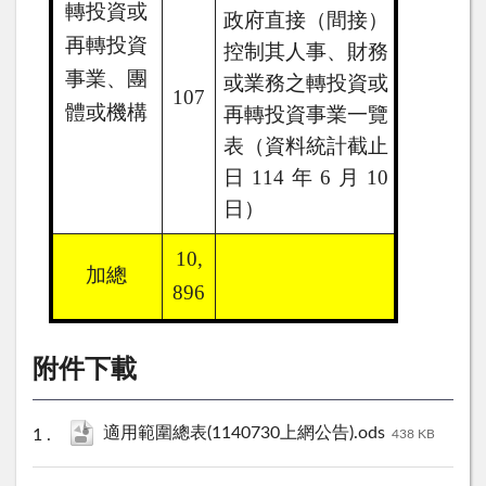
轉投資或
政府直接（間接）
再轉投資
控制其人事、財務
事業、團
或業務之轉投資或
107
體或機構
再轉投資事業一覽
表（資料統計截止
日
114
年
6
月
10
日）
10,
加總
896
附件下載
適用範圍總表(1140730上網公告).ods
438 KB