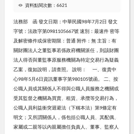
資料點閱次數：6621
法務部 函 發文日期：中華民國98年7月2日 發文
字號：法政字第0981105667號 速別：最速件 密等
及解密條件或保密期限：普通 附件：無 主旨：有
關財團法人之董監事若係政府機關派任，則該財團
法人得否與董監事原服務機關為特定交易行為疑義
乙案，復如說明，請查照。 說明： 一、復貴中
心98年5月6日資訊董事字第980105號函。 二、按
公職人員或其關係人不得與公職人員服務之機關或
受其監督之機關為買賣、租賃、承攬等交易行為，
公職人員利益衝突迴避法（下稱本法）第9條定有
明文；又所謂關係人，係包括公職人員、其配偶、
家屬或二親等以內親屬擔任負責人、董事、監察人