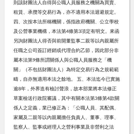
則該財團法人自得與公職人員服務之機關為買賣、
租賃、承攬等交易行為，亦不適用本法迴避規定。
四、次按本法所稱機關，係指政府機關、公立學校
及公營事業機構，本法第4條第3項定有明文。來函
另詢財團法人得否與前開董監事二親等以內親屬所
任職之公司簽訂經銷或代理合約乙節，因此部分非
屬本法第9條所謂關係人與公職人員服務之「機
關」（不包括財團法人）為特定交易行為之規範範
疇，自亦無適用本法之餘地。 五、本法迄今已實施
逾8年，外界迭有檢討聲浪，故本部業將本法修正
草案檢送行政院審議，其中有關本法第3條第4款關
係人之定義，業已修正為：「公職人員、其配偶、
家屬及二親等以內親屬擔任負責人、董事、理事、
監察人、監事或經理人之營利事業及非營利之法