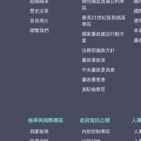
組織職掌
聯合國反貪腐公約專
國
區
歷史沿革
國
臺美21世紀貿易倡議
首長簡介
透
專區
聯繫我們
本
國家廉政建設行動方
廉
案
法務部施政方針
廉政署政策
中央廉政委員會
廉政審查會
派駐檢察官
檢舉與揭弊專區
政府資訊公開
人
我要檢舉
內部控制專區
人