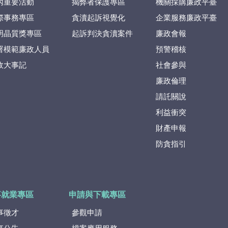
內重要活動
揭弊者保護專區
機關採購廉政平臺
際事務專區
貪瀆起訴視覺化
企業服務廉政平臺
明晶質獎專區
起訴判決貪瀆案件
廉政會報
署模範廉政人員
預警稽核
政大事記
社會參與
廉政倫理
請託關說
利益衝突
財產申報
防貪指引
事就業專區
申請與下載專區
事徵才
參觀申請