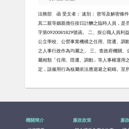
法務部 函 受文者： 速別： 密等及解密條件：
其二親等姻親擔任按日計酬之臨時人員，是否有
字第0920081829號函。 二、按公職
公立學校、公營事業機構之任用、陞遷、調
之人事行政作為均屬之。 三、查政府機關
屬相類「任用、陞遷、調動」等人事權運用之
定，該僱用行為核屬依法應迴避之範疇。至
機關簡介
廉政政策
廉