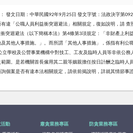
 發文日期：中華民國92年9月25日 發文字號：法政決字第0921
違「公職人員利益衝突迴避法」相關規定，復如說明，請 查照。 
人員利益衝突迴避法（以下簡稱本法）第4條第3項規定：「非財產上
動及其他人事措施。」。而所謂「其他人事措施」，係指有利公
、公立學校及公營事業機構中對技工、工友及臨時人員等非依公務
範圍。是若機關首長僱用其二親等姻親擔任按日計酬之臨時人員，
所詢個案是否有違本法相關規定，請依前揭說明，詳就其情節事
政活動
肅貪業務專區
防貪業務專區