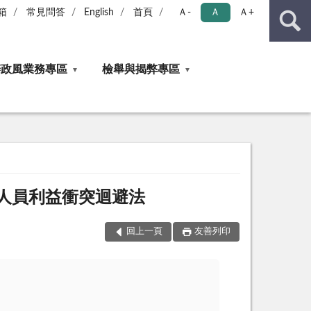
箱
常見問答
English
首頁
Ａ-
Ａ
Ａ+
辦政風業務專區
檢舉與揭弊專區
人員利益衝突迴避法
回上一頁
友善列印