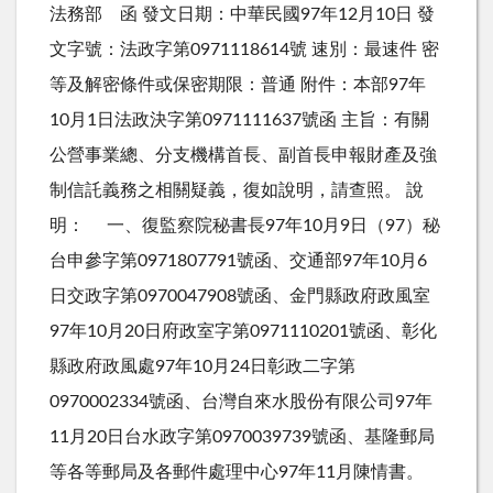
法務部 函 發文日期：中華民國97年12月10日 發
文字號：法政字第0971118614號 速別：最速件 密
等及解密條件或保密期限：普通 附件：本部97年
10月1日法政決字第0971111637號函 主旨：有關
公營事業總、分支機構首長、副首長申報財產及強
制信託義務之相關疑義，復如說明，請查照。 說
明： 一、復監察院秘書長97年10月9日（97）秘
台申參字第0971807791號函、交通部97年10月6
日交政字第0970047908號函、金門縣政府政風室
97年10月20日府政室字第0971110201號函、彰化
縣政府政風處97年10月24日彰政二字第
0970002334號函、台灣自來水股份有限公司97年
11月20日台水政字第0970039739號函、基隆郵局
等各等郵局及各郵件處理中心97年11月陳情書。