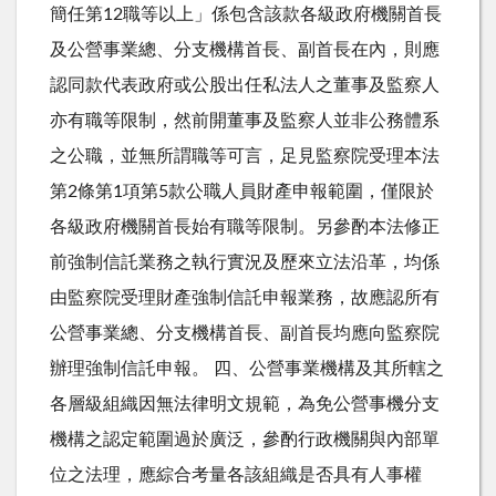
簡任第12職等以上」係包含該款各級政府機關首長
及公營事業總、分支機構首長、副首長在內，則應
認同款代表政府或公股出任私法人之董事及監察人
亦有職等限制，然前開董事及監察人並非公務體系
之公職，並無所謂職等可言，足見監察院受理本法
第2條第1項第5款公職人員財產申報範圍，僅限於
各級政府機關首長始有職等限制。另參酌本法修正
前強制信託業務之執行實況及歷來立法沿革，均係
由監察院受理財產強制信託申報業務，故應認所有
公營事業總、分支機構首長、副首長均應向監察院
辦理強制信託申報。 四、公營事業機構及其所轄之
各層級組織因無法律明文規範，為免公營事機分支
機構之認定範圍過於廣泛，參酌行政機關與內部單
位之法理，應綜合考量各該組織是否具有人事權