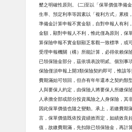
櫫之明確性原則。 (二)至以「保單價值準
生率、預定利率等因素以「複利方式」累積
準備金計算申報不實金額，自對申報人有利
金額，顯對申報人不利，惟此僅為原則，保
算保險申報不實金額顯乏客觀一致標準，或
受理申報機關（構）所能計算，必得依賴保險
已領保險金部分，茲依填表說明貳、個別事項
保險僅須申報上開3類保險契約即可，惟該
費期滿始可領回，但亦有年年還本之契約類
人與要保人約定，由保險人將要保人所繳保
人承擔全部或部分投資風險之人身保險，其
因此保單價值也隨之變動。承上，若繳費期
言，保單價值既依投資績效而定，如績效良
值，故繳費期滿，先扣除已領保險金，再計算