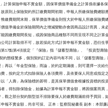
備金」計算保險申報不實金額，因保單價值準備金之計算係依據各
，故原則上保險契約所訂繳費期間初期，申報人所繳保險費總額
，惟繳費期間末期，保單價值準備金則恆大於申報人所繳保險費
單價值準備金於保險期間內之增減變動亦會因商品設計而異，未
可能因繳費期間長短，或因保險商品種類不同而呈現不同之計算
公司計算取得不可，故若採此方式計算申報不實金額，恐衍生爭議
第17點第4項規定「『保險』指『儲蓄型壽險』、『投資型壽
等契約態樣繁多，個別契約訂定內容均有不同，以「儲蓄型壽險」
型；再以「年金型保險」而論，於約定期滿後，則可選擇一次給
險費，按約定方式扣除保險人各項費用，及依要保人同意或指定
非以「人壽」為保險標的甚明，是其保單價值會根據投資標的投
滿者，得扣除保險金，始據為計算申報不實金額，將因個案而異
好，觀之部分契約類型並不排除要保人於繳費期滿前得予買回，
申報不實金額，尚非可採。 正本：監察院秘書長 副本：本部廉