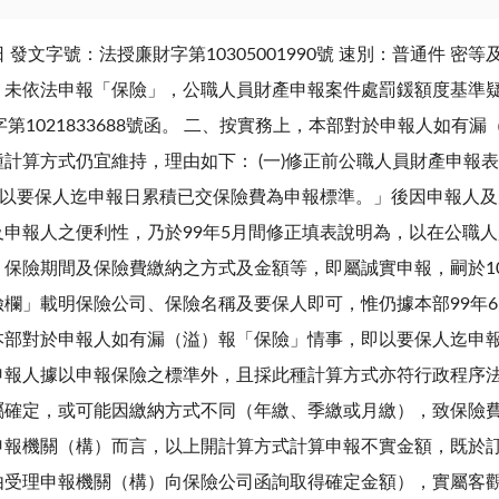
 發文字號：法授廉財字第10305001990號 速別：普通件 
）未依法申報「保險」，公職人員財產申報案件處罰鍰額度基準疑
參字第1021833688號函。 二、按實務上，本部對於申報人如
計算方式仍宜維持，理由如下： (一)修正前公職人員財產申報
，以要保人迄申報日累積已交保險費為申報標準。」後因申報人
申報人之便利性，乃於99年5月間修正填表說明為，以在公職
保險期間及保險費繳納之方式及金額等，即屬誠實申報，嗣於1
」載明保險公司、保險名稱及要保人即可，惟仍據本部99年6月8日
本部對於申報人如有漏（溢）報「保險」情事，即以要保人迄申
申報人據以申報保險之標準外，且採此種計算方式亦符行政程序法
屬確定，或可能因繳納方式不同（年繳、季繳或月繳），致保險
申報機關（構）而言，以上開計算方式計算申報不實金額，既於
由受理申報機關（構）向保險公司函詢取得確定金額），實屬客觀