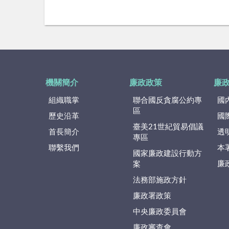
機關簡介
廉政政策
廉
組織職掌
聯合國反貪腐公約專
國
區
歷史沿革
國
臺美21世紀貿易倡議
首長簡介
透
專區
聯繫我們
本
國家廉政建設行動方
廉
案
法務部施政方針
廉政署政策
中央廉政委員會
廉政審查會