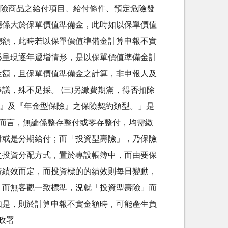
保險商品之給付項目、給付條件、預定危險發
應係大於保單價值準備金，此時如以保單價值
總額，此時若以保單價值準備金計算申報不實
必呈現逐年遞增情形，是以保單價值準備金計
金額，且保單價值準備金之計算，非申報人及
，殊不足採。 (三)另繳費期滿，得否扣除
險』及『年金型保險』之保險契約類型。」是
而言，無論係整存整付或零存整付，均需繳
付或是分期給付；而「投資型壽險」，乃保險
之投資分配方式，置於專設帳簿中，而由要保
資績效而定，而投資標的的績效則每日變動，
，而無客觀一致標準，況就「投資型壽險」而
如是，則於計算申報不實金額時，可能產生負
政署