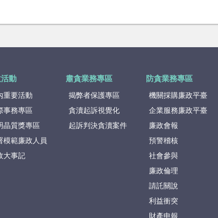
政活動
肅貪業務專區
防貪業務專區
內重要活動
揭弊者保護專區
機關採購廉政平臺
際事務專區
貪瀆起訴視覺化
企業服務廉政平臺
明晶質獎專區
起訴判決貪瀆案件
廉政會報
署模範廉政人員
預警稽核
政大事記
社會參與
廉政倫理
請託關說
利益衝突
財產申報