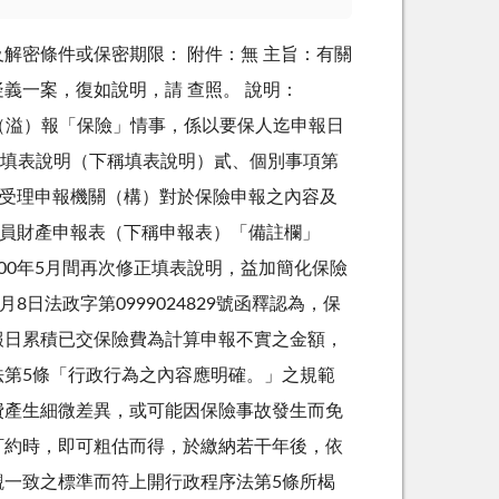
密等及解密條件或保密期限： 附件：無 主旨：有關
義一案，復如說明，請 查照。 說明：
有漏（溢）報「保險」情事，係以要保人迄申報日
表填表說明（下稱填表說明）貳、個別事項第
及受理申報機關（構）對於保險申報之內容及
人員財產申報表（下稱申報表）「備註欄」
00年5月間再次修正填表說明，益加簡化保險
法政字第0999024829號函釋認為，保
報日累積已交保險費為計算申報不實之金額，
第5條「行政行為之內容應明確。」之規範
費產生細微差異，或可能因保險事故發生而免
訂約時，即可粗估而得，於繳納若干年後，依
一致之標準而符上開行政程序法第5條所楬