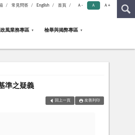
箱
常見問答
English
首頁
Ａ-
Ａ
Ａ+
辦政風業務專區
檢舉與揭弊專區
基準之疑義
回上一頁
友善列印