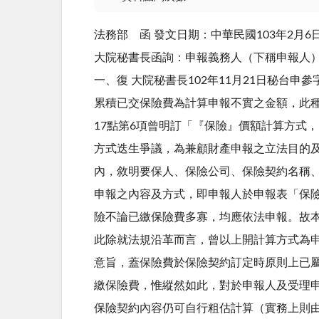
法務部 函 發文日期：中華民國103年2月6日
大院秘書長函詢：申報義務人（下稱申報人
一、復 大院秘書長102年11月21日秘台申
累積已交保險費為計算申報不實之金額，此種
17點第6項曾明訂「『保險』價額計算方式
方式迭生爭議，為兼顧財產申報之立法目的及
內，敘明要保人、保險公司、保險契約名稱、
申報之內容及方式，即申報人於申報表「保險欄
險不論已繳保險費多寡，均應依法申報。故
此除就法規沿革而言，曾以上開計算方式為
意旨，蓋保險費於保險契約訂定時原則上已
繳保險費，惟縱然如此，對於申報人及受理
保險契約內容仍可自行粗估計算（實務上則