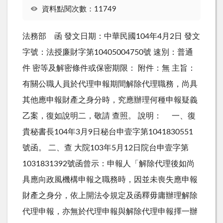
資料點閱次數：11749
法務部 函 發文日期：中華民國104年4月2日 發文
字號：法授廉財字第10405004750號 速別：普通
件 密等及解密條件或保密期限： 附件：無 主旨：
有關公職人員於代理申報期間解除代理職務，尚具
其他應申報財產之身分時，究應辦理何種申報疑義
乙案，復如說明二，敬請 查照。 說明： 一、復
貴秘書長104年3月9日秘台申壹字第1041830551
號函。 二、查 大院103年5月12日院台申壹字第
1031831392號函曾示：申報人「解除代理後如尚
具應向政風機構申報之職務時，因並未喪失應申報
財產之身分，依上開法令規定及函釋毋庸辦理解除
代理申報，亦無於代理申報與解除代理申報擇一辦