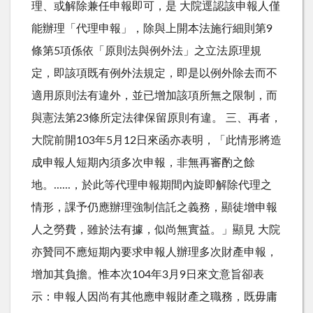
理、或解除兼任申報即可，是 大院逕認該申報人僅
能辦理「代理申報」，除與上開本法施行細則第9
條第5項係依「原則法與例外法」之立法原理規
定，即該項既有例外法規定，即是以例外除去而不
適用原則法有違外，並已增加該項所無之限制，而
與憲法第23條所定法律保留原則有違。 三、再者，
大院前開103年5月12日來函亦表明，「此情形將造
成申報人短期內須多次申報，非無再審酌之餘
地。......，於此等代理申報期間內旋即解除代理之
情形，課予仍應辦理強制信託之義務，顯徒增申報
人之勞費，雖於法有據，似尚無實益。」顯見 大院
亦贊同不應短期內要求申報人辦理多次財產申報，
增加其負擔。惟本次104年3月9日來文意旨卻表
示：申報人因尚有其他應申報財產之職務，既毋庸