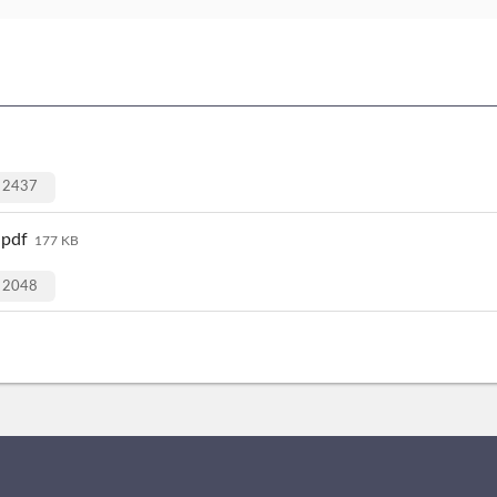
2437
df
177 KB
2048