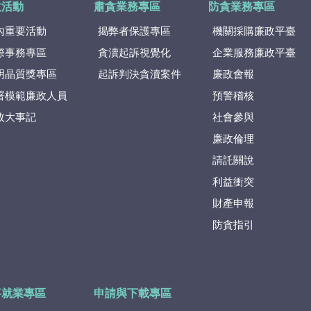
政活動
肅貪業務專區
防貪業務專區
內重要活動
揭弊者保護專區
機關採購廉政平臺
際事務專區
貪瀆起訴視覺化
企業服務廉政平臺
明晶質獎專區
起訴判決貪瀆案件
廉政會報
署模範廉政人員
預警稽核
政大事記
社會參與
廉政倫理
請託關說
利益衝突
財產申報
防貪指引
事就業專區
申請與下載專區