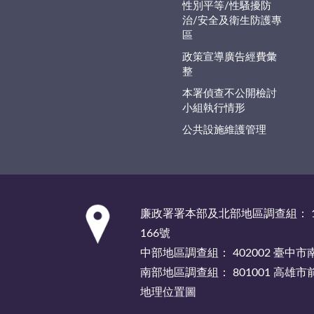
性別平等/性騷擾防
治/安全及衛生防護專
區
政策宣導廣告經費彙
整
本署偵查不公開檢討
小組執行情形
公共設施維護管理
:::
廉政署署本部及北部地區調查組： 1
166號
中部地區調查組： 402002 臺中
南部地區調查組： 801001 高雄
地理位置圖