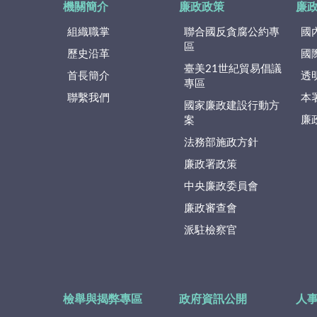
機關簡介
廉政政策
廉
組織職掌
聯合國反貪腐公約專
國
區
歷史沿革
國
臺美21世紀貿易倡議
首長簡介
透
專區
聯繫我們
本
國家廉政建設行動方
廉
案
法務部施政方針
廉政署政策
中央廉政委員會
廉政審查會
派駐檢察官
檢舉與揭弊專區
政府資訊公開
人