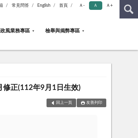
箱
常見問答
English
首頁
Ａ-
Ａ
Ａ+
辦政風業務專區
檢舉與揭弊專區
正(112年9月1日生效)
回上一頁
友善列印