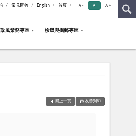
箱
常見問答
English
首頁
Ａ-
Ａ
Ａ+
辦政風業務專區
檢舉與揭弊專區
回上一頁
友善列印