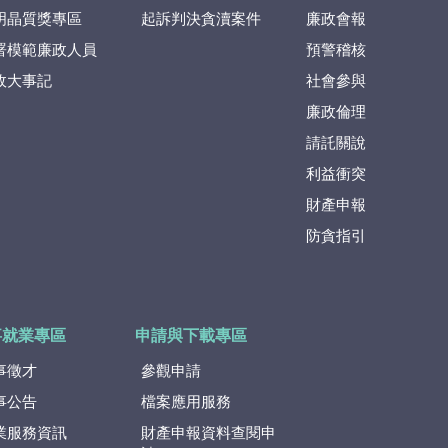
明晶質獎專區
起訴判決貪瀆案件
廉政會報
署模範廉政人員
預警稽核
政大事記
社會參與
廉政倫理
請託關說
利益衝突
財產申報
防貪指引
事就業專區
申請與下載專區
事徵才
參觀申請
事公告
檔案應用服務
業服務資訊
財產申報資料查閱申