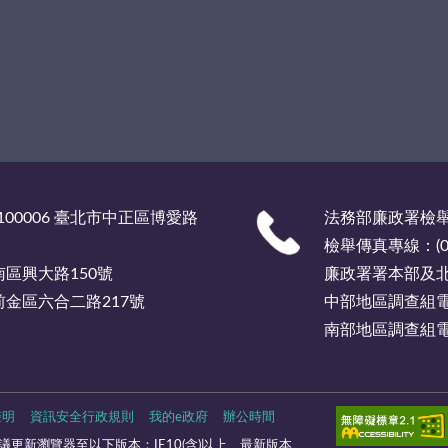
00006 臺北市中正區博愛路
法務部廉政署檢舉服
檢舉傳真專線：(02)
市南區興大路150號
廉政署署本部及北部
市前金區六合二路217號
中部地區調查組電話總
南部地區調查組電話總
聲明
資訊安全行政規則
我的e政府
辦公時間
更新瀏覽器至以下版本：IE10(含)以上、最新版本