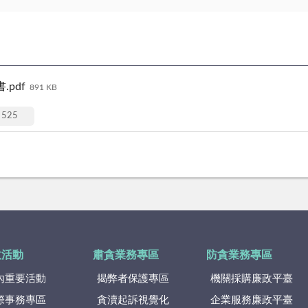
pdf
891 KB
525
政活動
肅貪業務專區
防貪業務專區
內重要活動
揭弊者保護專區
機關採購廉政平臺
際事務專區
貪瀆起訴視覺化
企業服務廉政平臺