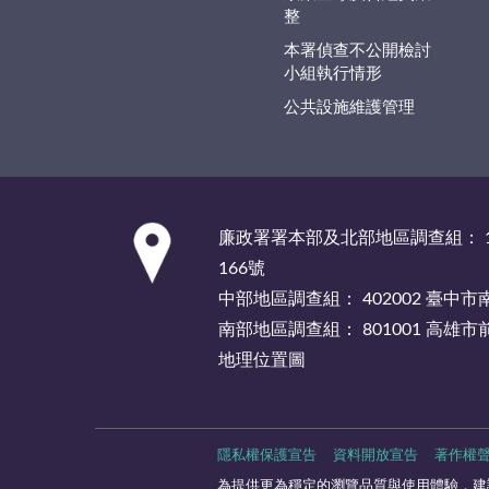
整
本署偵查不公開檢討
小組執行情形
公共設施維護管理
:::
廉政署署本部及北部地區調查組： 1
166號
中部地區調查組： 402002 臺中
南部地區調查組： 801001 高雄
地理位置圖
隱私權保護宣告
資料開放宣告
著作權
為提供更為穩定的瀏覽品質與使用體驗，建議