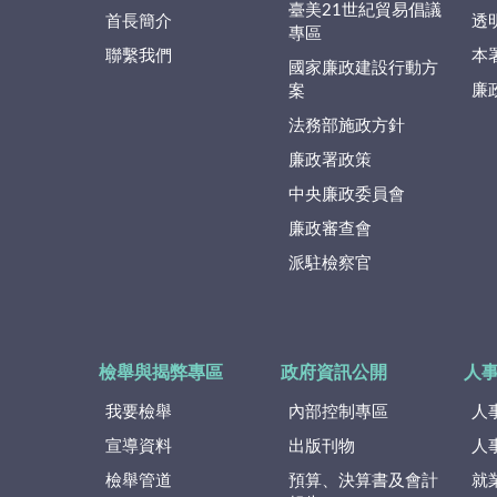
臺美21世紀貿易倡議
首長簡介
透
專區
聯繫我們
本
國家廉政建設行動方
廉
案
法務部施政方針
廉政署政策
中央廉政委員會
廉政審查會
派駐檢察官
檢舉與揭弊專區
政府資訊公開
人
我要檢舉
內部控制專區
人
宣導資料
出版刊物
人
檢舉管道
預算、決算書及會計
就