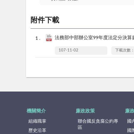
附件下載
法務部中部辦公室99年度法定分決算書.
107-11-02
下載次數：
機關簡介
廉政政策
廉
組織職掌
聯合國反貪腐公約專
國
區
歷史沿革
國