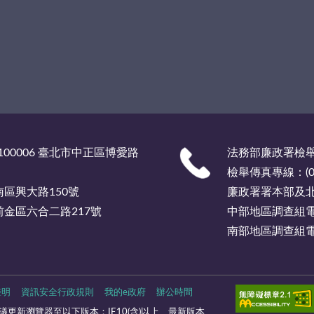
00006 臺北市中正區博愛路
法務部廉政署檢舉服
檢舉傳真專線：(02)
市南區興大路150號
廉政署署本部及北部
市前金區六合二路217號
中部地區調查組電話總
南部地區調查組電話總
聲明
資訊安全行政規則
我的e政府
辦公時間
更新瀏覽器至以下版本：IE10(含)以上、最新版本