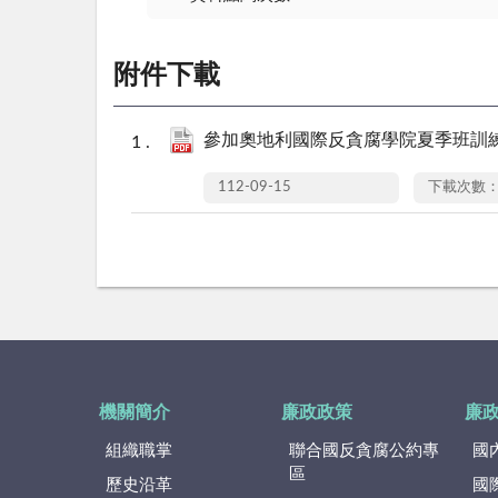
附件下載
參加奧地利國際反貪腐學院夏季班訓練課
112-09-15
下載次數：
機關簡介
廉政政策
廉
組織職掌
聯合國反貪腐公約專
國
區
歷史沿革
國