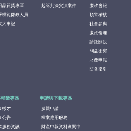
明晶質獎專區
起訴判決貪瀆案件
廉政會報
署模範廉政人員
預警稽核
政大事記
社會參與
廉政倫理
請託關說
利益衝突
財產申報
防貪指引
事就業專區
申請與下載專區
事徵才
參觀申請
事公告
檔案應用服務
業服務資訊
財產申報資料查閱申