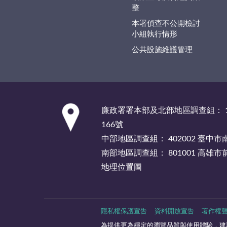
整
本署偵查不公開檢討
小組執行情形
公共設施維護管理
:::
廉政署署本部及北部地區調查組： 1
166號
中部地區調查組： 402002 臺中
南部地區調查組： 801001 高雄
地理位置圖
隱私權保護宣告
資料開放宣告
著作權
為提供更為穩定的瀏覽品質與使用體驗，建議