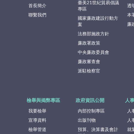
臺美21世紀貿易倡議
首長簡介
透
專區
聯繫我們
本
國家廉政建設行動方
廉
案
法務部施政方針
廉政署政策
中央廉政委員會
廉政審查會
派駐檢察官
檢舉與揭弊專區
政府資訊公開
人
我要檢舉
內部控制專區
人
宣導資料
出版刊物
人
檢舉管道
預算、決算書及會計
就