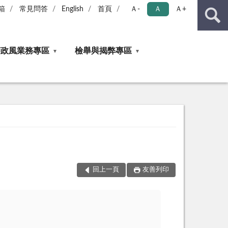
箱
常見問答
English
首頁
Ａ-
Ａ
Ａ+
辦政風業務專區
檢舉與揭弊專區
回上一頁
友善列印