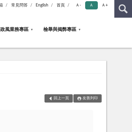
箱
常見問答
English
首頁
Ａ-
Ａ
Ａ+
辦政風業務專區
檢舉與揭弊專區
回上一頁
友善列印