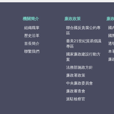
機關簡介
廉政政策
廉
組織職掌
聯合國反貪腐公約專
國
區
歷史沿革
國
臺美21世紀貿易倡議
首長簡介
透
專區
聯繫我們
本
國家廉政建設行動方
廉
案
法務部施政方針
廉政署政策
中央廉政委員會
廉政審查會
派駐檢察官