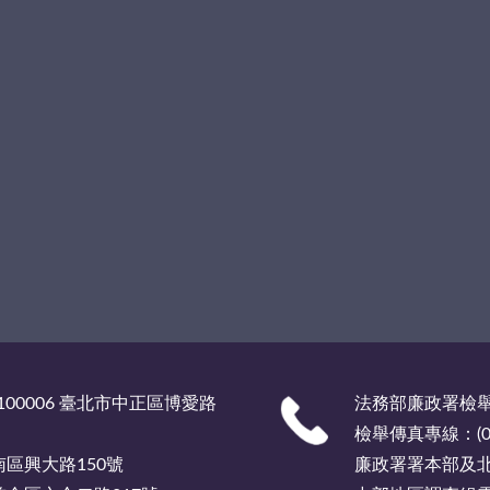
00006 臺北市中正區博愛路
法務部廉政署檢舉服
檢舉傳真專線：(02)
市南區興大路150號
廉政署署本部及北部