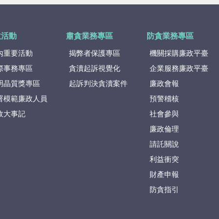
政活動
肅貪業務專區
防貪業務專區
內重要活動
揭弊者保護專區
機關採購廉政平臺
際事務專區
貪瀆起訴視覺化
企業服務廉政平臺
明晶質獎專區
起訴判決貪瀆案件
廉政會報
署模範廉政人員
預警稽核
政大事記
社會參與
廉政倫理
請託關說
利益衝突
財產申報
防貪指引