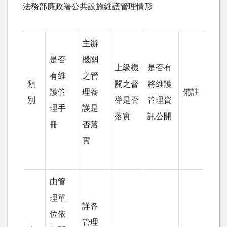
法務部廉政署公共設施維護管理情形
主辦
是否
機關
上級機
是否有
有維
之管
類
關之督
將維護
護管
理養
備註
別
導是否
管理資
理手
護是
落實
訊公開
冊
否落
實
由管
理單
詳各
位依
管理