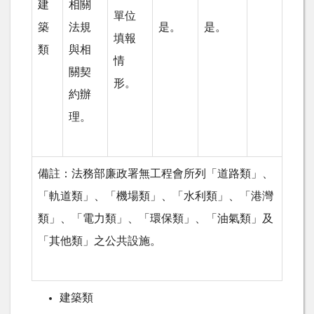
建
相關
單位
築
法規
是。
是。
填報
類
與相
情
關契
形。
約辦
理。
備註：法務部廉政署無工程會所列「道路類」、
「軌道類」、「機場類」、「水利類」、「港灣
類」、「電力類」、「環保類」、「油氣類」及
「其他類」之公共設施。
建築類