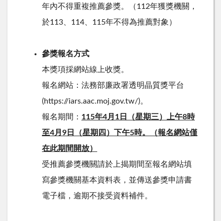
年內不得重複推薦參獎。（
112
年獲獎機關，
於
113
、
114
、
115
年不得為推薦對象）
參獎報名方式
本獎項採網站線上收獎。
報名網站：法務部廉政署透明晶質獎平台
(https://iars.aac.moj.gov.tw/)。
報名期間：
115
年
4
月
1
日（星期三）上午
8
時
至
4
月9日（星期四）下午
5
時。（報名網站僅
在此期間開放）
受推薦參獎機關請於上揭期間至報名網站填
寫參獎機關基本資料表，並傳送參獎申請書
電子檔，逾期不接受資料補件。