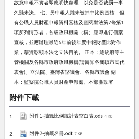
故意申報不實者即應明快處理，以免是否裁罰一事
久懸未決。 七、另申報人雖未被抽中比例查核，但
有公職人員財產申報資料審核及查閱辦法第7條第1
項所列情形者，各級政風機關（構）應即進行個案
查核，並應辦理最近5年前後年度申報財產比對作
業，藉資彰顯本法之立法目的。 正本：總統府等主
管機關及各縣市政府政風機構(請轉知各鄉鎮市民代
表會)、立法院、臺灣省諮議會、各縣市議會 副
本：監察院公職人員財產申報處、本部廉政署
附件下載
附件1-抽籤比例統計表空白表.ods
4 KB
附件2-抽籤名冊.odt
7 KB