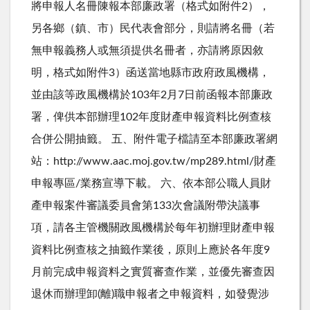
將申報人名冊陳報本部廉政署（格式如附件2），
另各鄉（鎮、市）民代表會部分，則請將名冊（若
無申報義務人或無須提供名冊者，亦請將原因敘
明，格式如附件3）函送當地縣市政府政風機構，
並由該等政風機構於103年2月7日前函報本部廉政
署，俾供本部辦理102年度財產申報資料比例查核
合併公開抽籤。 五、附件電子檔請至本部廉政署網
站：http://www.aac.moj.gov.tw/mp289.html/財產
申報專區/業務宣導下載。 六、依本部公職人員財
產申報案件審議委員會第133次會議附帶決議事
項，請各主管機關政風機構於每年初辦理財產申報
資料比例查核之抽籤作業後，原則上應於各年度9
月前完成申報資料之實質審查作業，並優先審查因
退休而辦理卸(離)職申報者之申報資料，如發覺涉