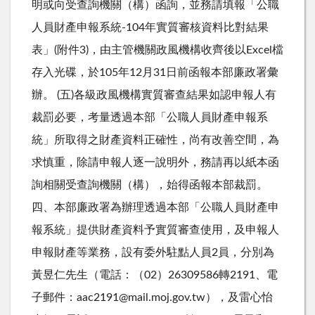
明或向受查詢機關（構）函詢，並務請填報「公職
人員財產申報系統-104年實質審核資料比對結果
表」(附件3)，由主管機關政風機構收齊後以Excel檔
存入光碟，於105年12月31日前函報本部廉政署彙
辦。 (五)各級政風機構實質審查結果如認申報人有
裁罰必要，考量透過本部「公職人員財產申報系
統」所取得之財產資料正確性，尚有改善空間，為
求慎重，除請申報人逐一說明外，務請再以紙本函
詢相關受查詢機關（構），始得函報本部裁罰。
四、本部廉政署為辦理透過本部「公職人員財產申
報系統」提供財產資料予實質審查使用，及申報人
申報財產等業務，設有委外駐點人員2員，分別為
黃昱仁先生（電話：（02）26309586轉2191、電
子郵件：aac2191@mail.moj.gov.tw），及雷心怡