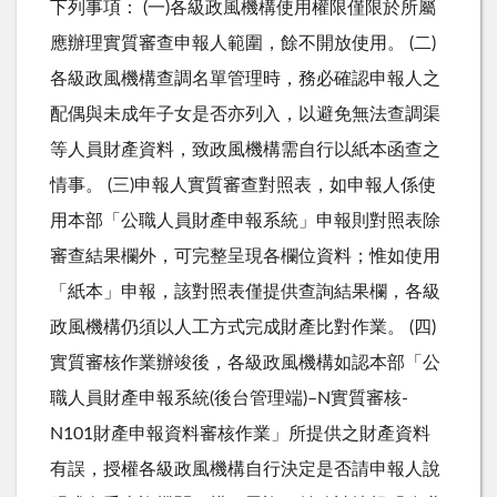
下列事項： (一)各級政風機構使用權限僅限於所屬
應辦理實質審查申報人範圍，餘不開放使用。 (二)
各級政風機構查調名單管理時，務必確認申報人之
配偶與未成年子女是否亦列入，以避免無法查調渠
等人員財產資料，致政風機構需自行以紙本函查之
情事。 (三)申報人實質審查對照表，如申報人係使
用本部「公職人員財產申報系統」申報則對照表除
審查結果欄外，可完整呈現各欄位資料；惟如使用
「紙本」申報，該對照表僅提供查詢結果欄，各級
政風機構仍須以人工方式完成財產比對作業。 (四)
實質審核作業辦竣後，各級政風機構如認本部「公
職人員財產申報系統(後台管理端)–N實質審核-
N101財產申報資料審核作業」所提供之財產資料
有誤，授權各級政風機構自行決定是否請申報人說