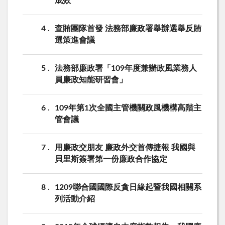
成效
4
查賄團隊首發 法務部廉政署舉辦選舉反賄
選策進會議
5
法務部廉政署「109年度兼辦政風業務人
員廉政知能研習會」
6
109年第1次全國主管機關政風機構高階主
管會議
7
用廉政交朋友 廉政外交首傳捷報 我國與
貝里斯簽署第一份廉政合作協定
8
1209聯合國國際反貪日緣起暨我國相關系
列活動介紹