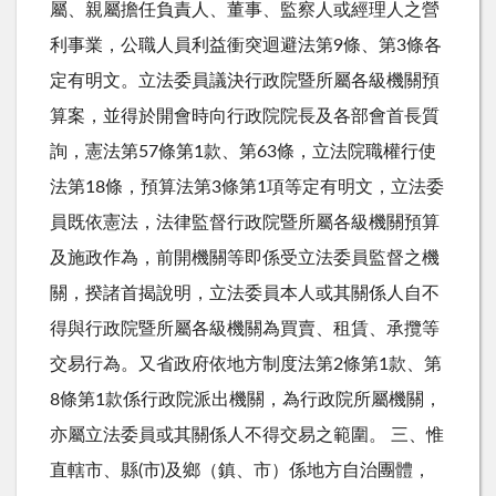
屬、親屬擔任負責人、董事、監察人或經理人之營
利事業，公職人員利益衝突迴避法第9條、第3條各
定有明文。立法委員議決行政院暨所屬各級機關預
算案，並得於開會時向行政院院長及各部會首長質
詢，憲法第57條第1款、第63條，立法院職權行使
法第18條，預算法第3條第1項等定有明文，立法委
員既依憲法，法律監督行政院暨所屬各級機關預算
及施政作為，前開機關等即係受立法委員監督之機
關，揆諸首揭說明，立法委員本人或其關係人自不
得與行政院暨所屬各級機關為買賣、租賃、承攬等
交易行為。又省政府依地方制度法第2條第1款、第
8條第1款係行政院派出機關，為行政院所屬機關，
亦屬立法委員或其關係人不得交易之範圍。 三、惟
直轄市、縣(市)及鄉（鎮、市）係地方自治團體，