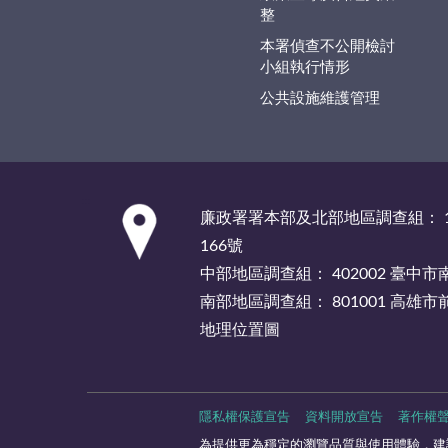
整
本署偵查不公開檢討
小組執行情形
公共設施維護管理
:::
廉政署署本部及北部地區調查組： 1
166號
中部地區調查組： 402002 臺中
南部地區調查組： 801001 高雄
地理位置圖
隱私權保護宣告
資料開放宣告
著作權
為提供更為穩定的瀏覽品質與使用體驗，建議