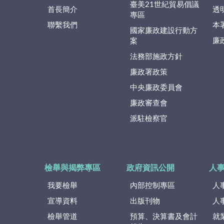
臺美21世紀貿易倡議
首長簡介
透
專區
聯繫我們
本
國家廉政建設行動方
廉
案
法務部施政方針
廉政署政策
中央廉政委員會
廉政審查會
派駐檢察官
檢舉與揭弊專區
政府資訊公開
人
我要檢舉
內部控制專區
人
宣導資料
出版刊物
人
檢舉管道
預算、決算書及會計
就