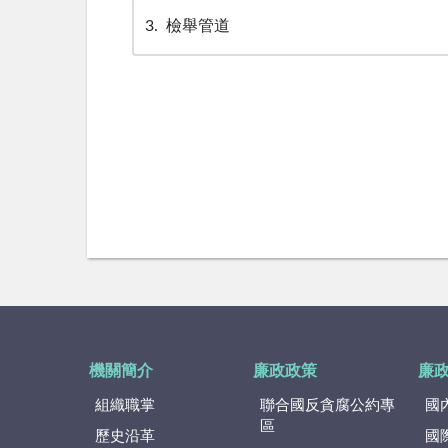
3
檢舉管道
機關簡介
廉政政策
廉
組織職掌
聯合國反貪腐公約專
國
區
歷史沿革
國