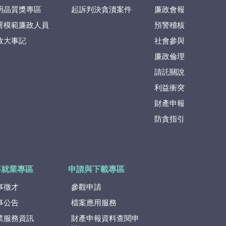
明晶質獎專區
起訴判決貪瀆案件
廉政會報
署模範廉政人員
預警稽核
政大事記
社會參與
廉政倫理
請託關說
利益衝突
財產申報
防貪指引
事就業專區
申請與下載專區
事徵才
參觀申請
事公告
檔案應用服務
業服務資訊
財產申報資料查閱申