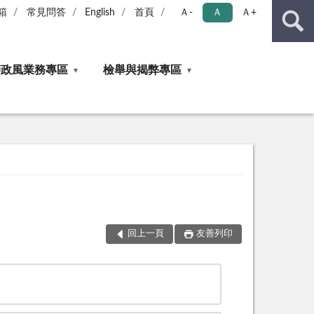
箱
常見問答
English
首頁
Ａ-
Ａ
Ａ+
辦政風業務專區
檢舉與揭弊專區
回上一頁
友善列印