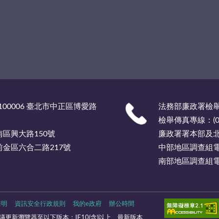
00006 臺北市中正區博愛路
法務部廉政署檢舉服
檢舉傳真專線：(02)
市南區興大路150號
廉政署署本部及北部
市前金區六合二路217號
中部地區調查組電話總
南部地區調查組電話總
聲明
資訊安全行政規則
我的e政府
辦公時間
更新瀏覽器至以下版本：IE10(含)以上、最新版本